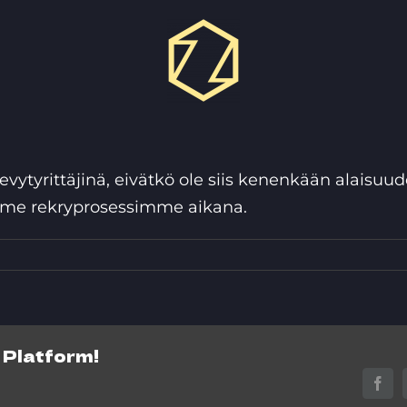
kevytyrittäjinä, eivätkö ole siis kenenkään alaisuu
mme rekryprosessimme aikana.
 Platform!
Face