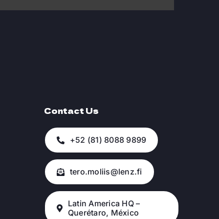
Contact Us
+52 (81) 8088 9899
tero.moliis@lenz.fi
Latin America HQ –
Querétaro, México