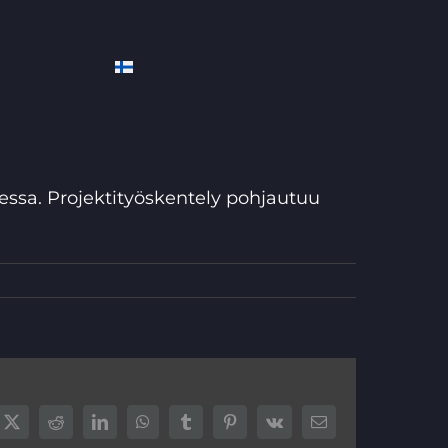
dessa. Projektityöskentely pohjautuu
book
X
Reddit
LinkedIn
WhatsApp
Tumblr
Pinterest
Vk
Sähköposti