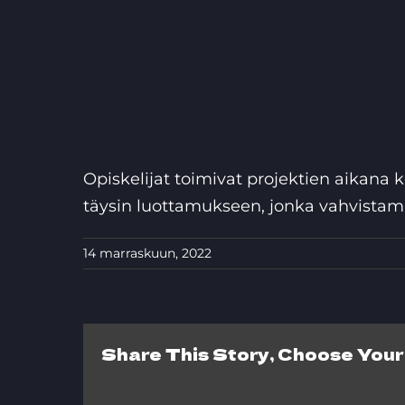
Skip
to
content
Opiskelijat toimivat projektien aikana 
täysin luottamukseen, jonka vahvista
14 marraskuun, 2022
Share This Story, Choose Your