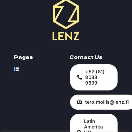
Pages
Contact Us
+52 (81)
8088
9899
tero.moliis@lenz.fi
Latin
America