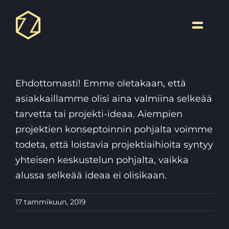
Skip
to
Toggle
content
Naviga
Ehdottomasti! Emme oletakaan, että
asiakkaillamme olisi aina valmiina selkeää
tarvetta tai projekti-ideaa. Aiempien
projektien konseptoinnin pohjalta voimme
todeta, että loistavia projektiaihioita syntyy
yhteisen keskustelun pohjalta, vaikka
alussa selkeää ideaa ei olisikaan.
17 tammikuun, 2019