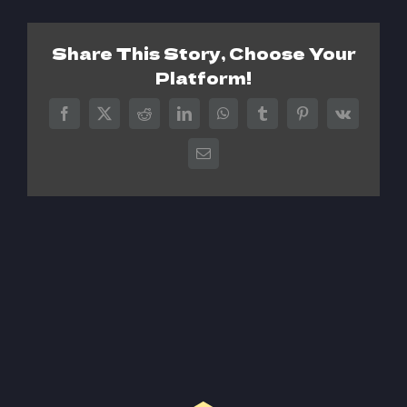
Share This Story, Choose Your
Platform!
Facebook
X
Reddit
LinkedIn
WhatsApp
Tumblr
Pinterest
Vk
Sähköposti