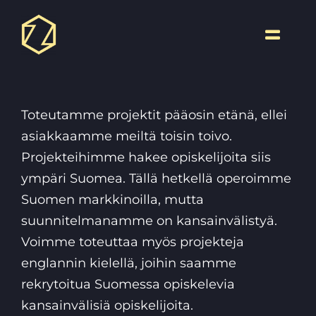
Skip
to
Toggle
content
Naviga
Toteutamme projektit pääosin etänä, ellei
asiakkaamme meiltä toisin toivo.
Projekteihimme hakee opiskelijoita siis
ympäri Suomea. Tällä hetkellä operoimme
Suomen markkinoilla, mutta
suunnitelmanamme on kansainvälistyä.
Voimme toteuttaa myös projekteja
englannin kielellä, joihin saamme
rekrytoitua Suomessa opiskelevia
kansainvälisiä opiskelijoita.