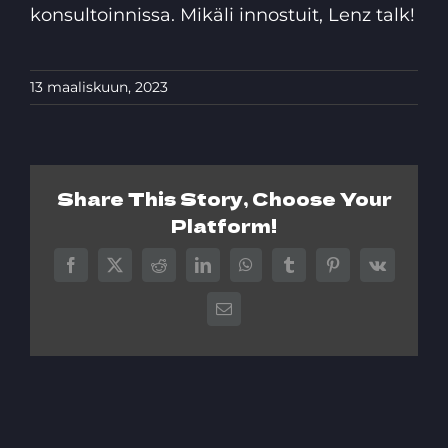
konsultoinnissa. Mikäli innostuit, Lenz talk!
13 maaliskuun, 2023
Share This Story, Choose Your
Platform!
Facebook
X
Reddit
LinkedIn
WhatsApp
Tumblr
Pinterest
Vk
Sähköposti