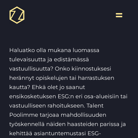
Skip
to
Toggle
content
Naviga
Haluatko olla mukana luomassa
tulevaisuutta ja edistämässä
vastuullisuutta? Onko kiinnostuksesi
herännyt opiskelujen tai harrastuksen
kautta? Ehkä olet jo saanut
ensikosketuksen ESG:n eri osa-alueisiin tai
vastuulliseen rahoitukseen. Talent
Poolimme tarjoaa mahdollisuuden
työskennellä näiden haasteiden parissa ja
kehittää asiantuntemustasi ESG-