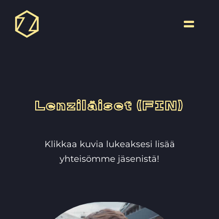
Skip
to
Toggle
content
Naviga
Lenziläiset (FIN)
Klikkaa kuvia lukeaksesi lisää
yhteisömme jäsenistä!