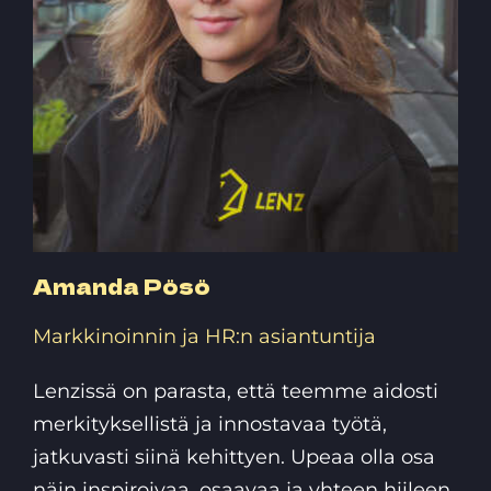
Amanda Pösö
Markkinoinnin ja HR:n asiantuntija
Lenzissä on parasta, että teemme aidosti
merkityksellistä ja innostavaa työtä,
jatkuvasti siinä kehittyen. Upeaa olla osa
näin inspiroivaa, osaavaa ja yhteen hiileen