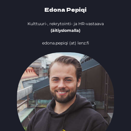
Edona Pepiqi
Kulttuuri-, rekrytointi- ja HR-vastaava
(äitiyslomalla)
edona.pepiqi (at) lenz.fi