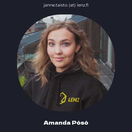
janne.taisto (at) lenz.fi
Amanda Pösö