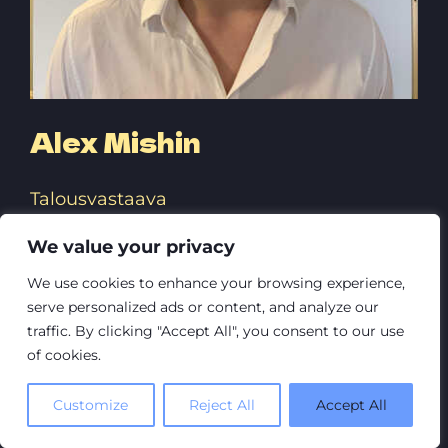
Alex Mishin
Talousvastaava
We value your privacy
Minulle tärkeätä Lenzissä on se, että
Lenzin kautta opiskelijoilla on
We use cookies to enhance your browsing experience,
serve personalized ads or content, and analyze our
mahdollisuus toteuttaa itseään ja
traffic. By clicking "Accept All", you consent to our use
potentiaaliaan omalla tavalla. Lenz tarjoaa
of cookies.
opiskelijoille mahdollisuuden oppia paljon
asioita käytännön kautta ja tehdä työstä
Customize
Reject All
Accept All
omannäköisen.